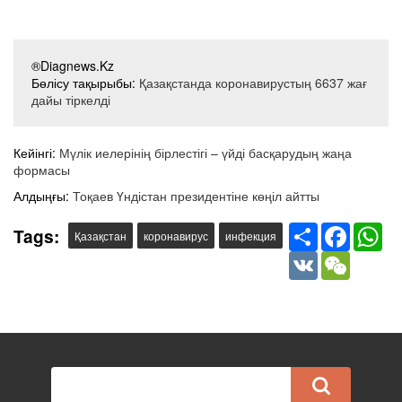
®Diagnews.Kz
Бөлісу тақырыбы:
Қазақстанда коронавирустың 6637 жағ
дайы тіркелді
Кейінгі:
Мүлік иелерінің бірлестігі – үйді басқарудың жаңа
формасы
Алдыңғы:
Тоқаев Үндістан президентіне көңіл айтты
Share
Facebook
Wha
Tags:
Қазақстан
коронавирус
инфекция
VK
WeChat