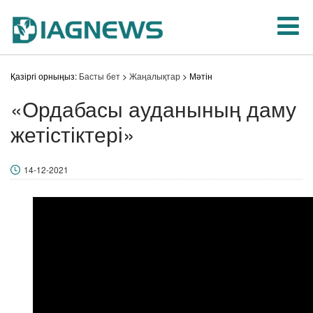
Қазіргі орныңыз:
Басты бет
>
Жаңалықтар
> Мәтін
«Ордабасы ауданының даму
жетістіктері»
14-12-2021