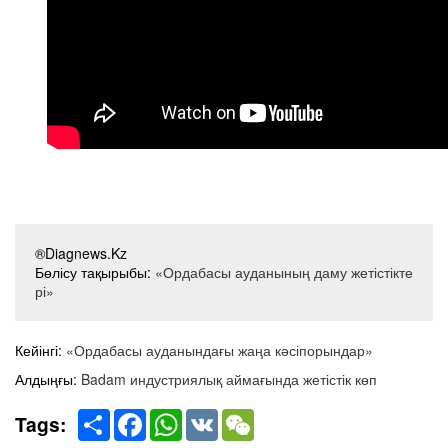
®Diagnews.Kz
Бөлісу тақырыбы:
«Ордабасы ауданының даму жетістікте
рі»
Кейінгі:
«Ордабасы ауданындағы жаңа кәсіпорындар»
Алдыңғы:
Badam индустриялық аймағында жетістік көп
Share
Facebook
WhatsApp
VK
WeChat
Tags: